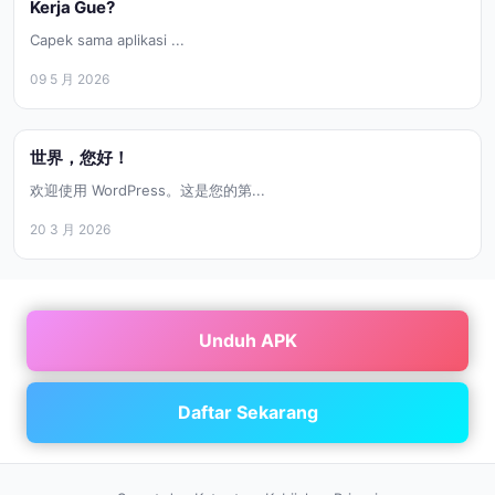
Kerja Gue?
Capek sama aplikasi ...
09 5 月 2026
世界，您好！
欢迎使用 WordPress。这是您的第...
20 3 月 2026
Unduh APK
Daftar Sekarang