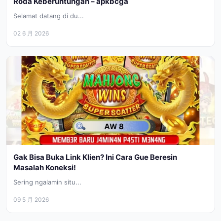
Roda Keberuntungan – apkbcga
Selamat datang di du...
02 6 月 2026
Gak Bisa Buka Link Klien? Ini Cara Gue Beresin
Masalah Koneksi!
Sering ngalamin situ...
09 5 月 2026