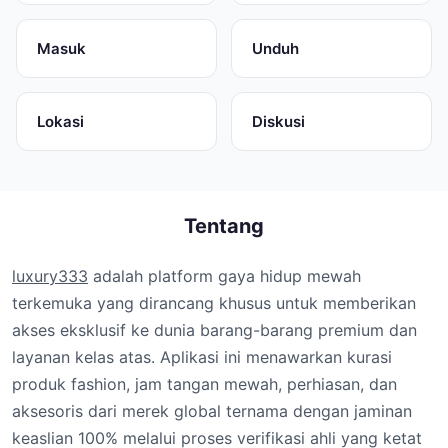
Masuk
Unduh
Lokasi
Diskusi
Tentang
luxury333
adalah platform gaya hidup mewah
terkemuka yang dirancang khusus untuk memberikan
akses eksklusif ke dunia barang-barang premium dan
layanan kelas atas. Aplikasi ini menawarkan kurasi
produk fashion, jam tangan mewah, perhiasan, dan
aksesoris dari merek global ternama dengan jaminan
keaslian 100% melalui proses verifikasi ahli yang ketat