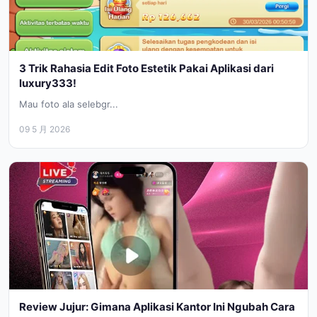
3 Trik Rahasia Edit Foto Estetik Pakai Aplikasi dari
luxury333!
Mau foto ala selebgr...
09 5 月 2026
Review Jujur: Gimana Aplikasi Kantor Ini Ngubah Cara