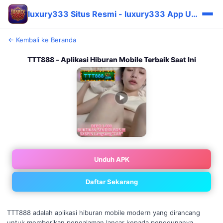
luxury333 Situs Resmi - luxury333 App Unduh Aman 🎯
← Kembali ke Beranda
TTT888 – Aplikasi Hiburan Mobile Terbaik Saat Ini
Unduh APK
Daftar Sekarang
TTT888 adalah aplikasi hiburan mobile modern yang dirancang
untuk memberikan pengalaman lancar kepada penggunanya.