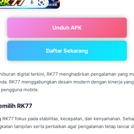
Unduh APK
Daftar Sekarang
 hiburan digital terkini, RK77 menghadirkan pengalaman yang m
Anda. RK77 menggabungkan desain modern dengan kinerja yang
 pengguna mobile.
milih RK77
RK77 fokus pada stabilitas, kecepatan, dan kenyamanan. Seti
tan tampilan serta perbaikan agar pengalaman tetap lancar di