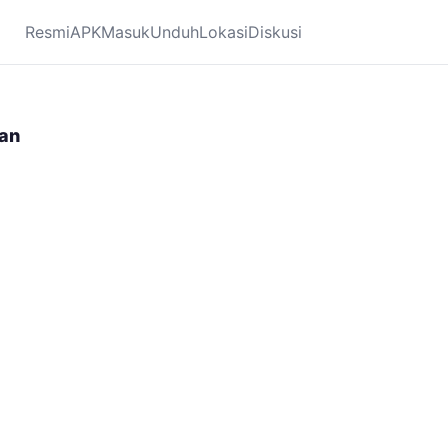
Resmi
APK
Masuk
Unduh
Lokasi
Diskusi
man